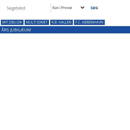
Kun i Presse
MIT.DBU.DK
MULTI IDRÆT
K.B. HALLEN
F.C. KØBENHAVN
0 ÅRS JUBILÆUM