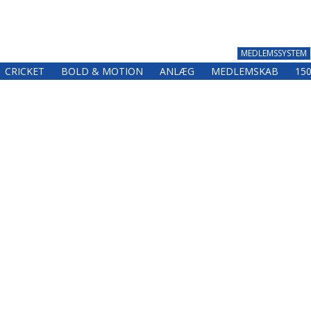
MEDLEMSSYSTEM
CRICKET
BOLD & MOTION
ANLÆG
MEDLEMSKAB
15